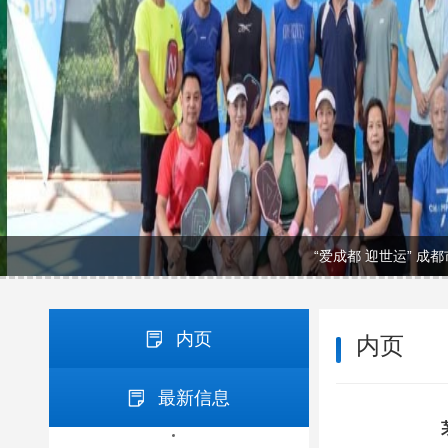
“爱成都 迎世运” 成
内页
内页
最新信息