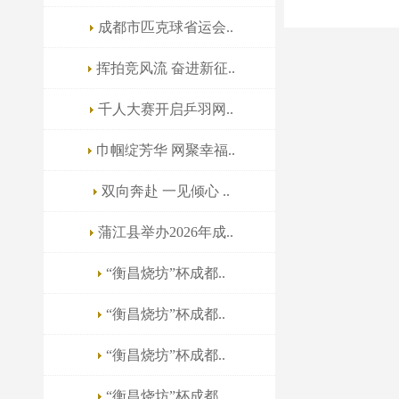
成都市匹克球省运会..
挥拍竞风流 奋进新征..
千人大赛开启乒羽网..
巾帼绽芳华 网聚幸福..
双向奔赴 一见倾心 ..
蒲江县举办2026年成..
“衡昌烧坊”杯成都..
“衡昌烧坊”杯成都..
“衡昌烧坊”杯成都..
“衡昌烧坊”杯成都..